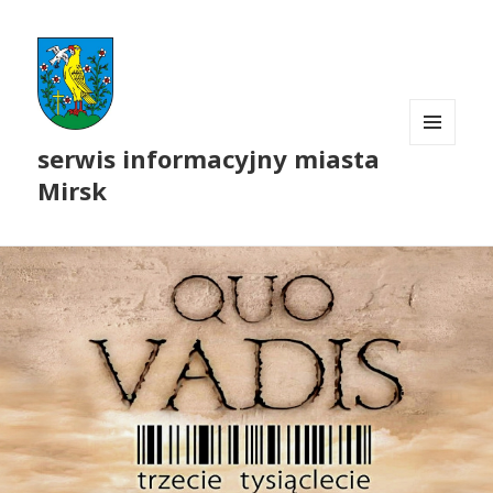
serwis informacyjny miasta
MENU
I
Mirsk
WIDGETY