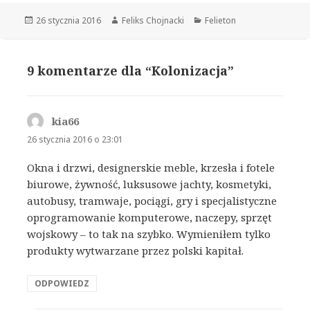
Opublikowano
26 stycznia 2016
Autor
Feliks Chojnacki
Kategorie
Felieton
9 komentarze dla “Kolonizacja”
kia66
pisze:
26 stycznia 2016 o 23:01
Okna i drzwi, designerskie meble, krzesła i fotele
biurowe, żywność, luksusowe jachty, kosmetyki,
autobusy, tramwaje, pociągi, gry i specjalistyczne
oprogramowanie komputerowe, naczepy, sprzęt
wojskowy – to tak na szybko. Wymieniłem tylko
produkty wytwarzane przez polski kapitał.
ODPOWIEDZ