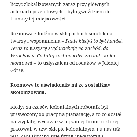
liczyć zlokalizowanych zaraz przy głównych
arteriach przelotowych – było gwoździem do
trumny tej miejscowości.
Rozmowa z ludźmi w sklepach ich smutek na
twarzy i wspomnienia –
Panie kiedyś to był handel.
Teraz to wszyscy stąd uciekają na zachód, do
Wrocławia. Co tutaj zostało jeden zakład i kilka
montowni
– to usłyszałem od rodaków w Jeleniej
Górze.
Rozmowy te uświadomiły mi że zostaliśmy
skolonizowani.
Kiedyś za czasów kolonialnych robotnik był
przywożony do pracy na planatację, a to co dostał
na wypłatę, wydawał w tej samej firmie u której
pracował, w tzw. sklepie kolonialnym. I u nas tak
jest. Zabiliśmy polskie firmy, inwestorzy z