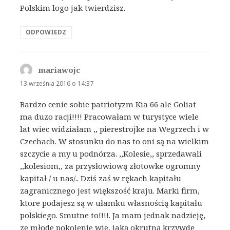
Polskim logo jak twierdzisz.
ODPOWIEDZ
mariawojc
pisze:
13 września 2016 o 14:37
Bardzo cenie sobie patriotyzm Kia 66 ale Goliat
ma duzo racji!!!! Pracowałam w turystyce wiele
lat wiec widziałam ,, pierestrojke na Wegrzech i w
Czechach. W stosunku do nas to oni są na wielkim
szczycie a my u podnórza. ,,Kolesie,, sprzedawali
,,kolesiom,, za przysłowiową złotowke ogromny
kapitał / u nas/.. Dziś zaś w rękach kapitału
zagranicznego jest większość kraju. Marki firm,
ktore podajesz są w ułamku własnością kapitału
polskiego. Smutne to!!!!. Ja mam jednak nadzieję,
ze młode pokolenie wie, jaką okrutną krzywdę