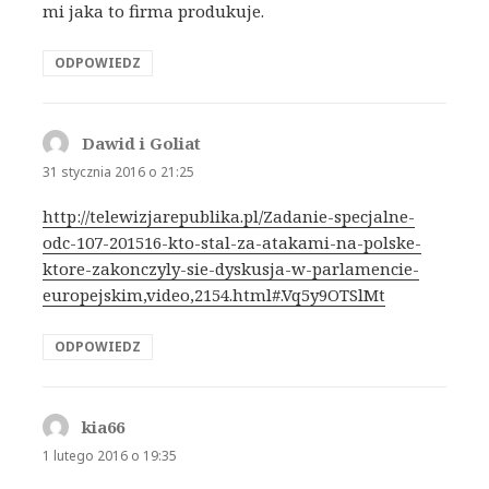
mi jaka to firma produkuje.
ODPOWIEDZ
Dawid i Goliat
pisze:
31 stycznia 2016 o 21:25
http://telewizjarepublika.pl/Zadanie-specjalne-
odc-107-201516-kto-stal-za-atakami-na-polske-
ktore-zakonczyly-sie-dyskusja-w-parlamencie-
europejskim,video,2154.html#.Vq5y9OTSlMt
ODPOWIEDZ
kia66
pisze:
1 lutego 2016 o 19:35