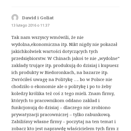
Dawid i Goliat
pisze:
13 lutego 2016 o 11:37
Tak nam wszyscy wmówili, że nie
wydolna,ekonomiczna itp. Nikt nigdy nie pokazał
jakichkolwiek wartości dotyczących tych
przedsiębiorstw. W Chinach jakoś te nie „wydolne”
zakłady trujące itp. produkują do dzisiaj i kupuesz
ich produkty w Biedoronkach, na bazarze itp.
Zwróciłeś uwagę na Politykę …. bo w Polsce nie
chodziło o ekonomie ale o politykę i po to żeby
koledzy królika też coś z tego mieli. Znam firmy,
których to pracownikom oddano zakład i
funkcjonują do dzisiaj – dlaczego nie zrobiono
prywatyzacji pracowniczej – tylko rabunkową.
Zabiliśmy własne firmy – poczytaj na ten temat i
zobacz kto jest naprawdę właścicielem tych firm z