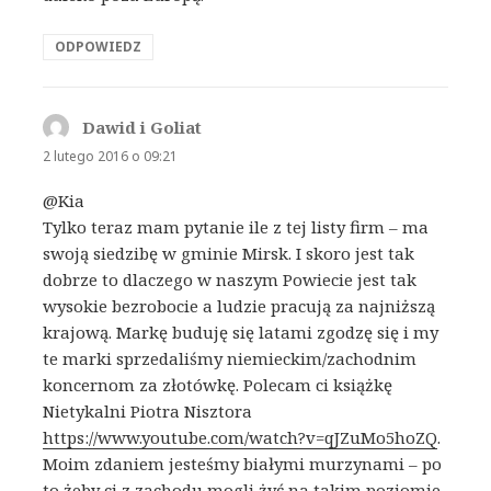
ODPOWIEDZ
Dawid i Goliat
pisze:
2 lutego 2016 o 09:21
@Kia
Tylko teraz mam pytanie ile z tej listy firm – ma
swoją siedzibę w gminie Mirsk. I skoro jest tak
dobrze to dlaczego w naszym Powiecie jest tak
wysokie bezrobocie a ludzie pracują za najniższą
krajową. Markę buduję się latami zgodzę się i my
te marki sprzedaliśmy niemieckim/zachodnim
koncernom za złotówkę. Polecam ci książkę
Nietykalni Piotra Nisztora
https://www.youtube.com/watch?v=qJZuMo5hoZQ
.
Moim zdaniem jesteśmy białymi murzynami – po
to żeby ci z zachodu mogli żyć na takim poziomie