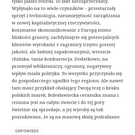
tylko jakieś resztki. To fakt niezaprzeczalny.
Wpłynęło na to wiele czynników – przestarzały
sprzęt i technologia, nieumiejętność zarządzania
w nowej kapitalistycznej rzeczywistości,
koszmarne skomunikowanie z Europą mimo
bliskości granicy, zachłyśnięcie się potencjalnych
klientów wyrobami z zagranicy (często gorszej
jakości, ale ładniej zapakowanymi), wreszcie
chińska, tania konkurencja. Dodatkowo, na
przemysł włókienniczy, ogromny, negatywny
wpływ miała polityka. To wszystko przyczyniło się
do gospodarczego upadku tego regionu. Ale nawet
tam masz przykład obalający Twoją tezę o braku
polskich marek. Bolesławiecka ceramika znana i
ceniona jest na całym świecie i do tej pory
świetnie się sprzedaje, a jej wyroby są tak
poszukiwane, że są na masową skalę podrabiane.
ODPOWIEDZ