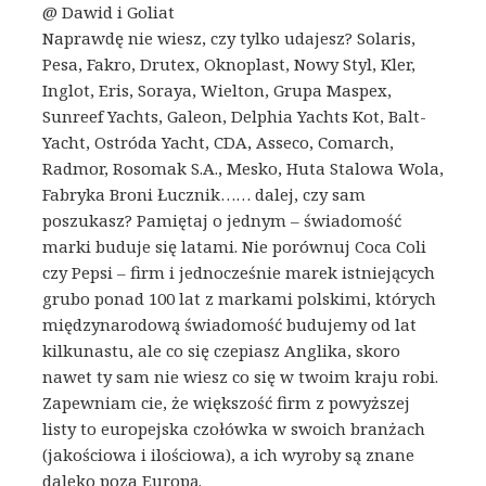
@ Dawid i Goliat
Naprawdę nie wiesz, czy tylko udajesz? Solaris,
Pesa, Fakro, Drutex, Oknoplast, Nowy Styl, Kler,
Inglot, Eris, Soraya, Wielton, Grupa Maspex,
Sunreef Yachts, Galeon, Delphia Yachts Kot, Balt-
Yacht, Ostróda Yacht, CDA, Asseco, Comarch,
Radmor, Rosomak S.A., Mesko, Huta Stalowa Wola,
Fabryka Broni Łucznik…… dalej, czy sam
poszukasz? Pamiętaj o jednym – świadomość
marki buduje się latami. Nie porównuj Coca Coli
czy Pepsi – firm i jednocześnie marek istniejących
grubo ponad 100 lat z markami polskimi, których
międzynarodową świadomość budujemy od lat
kilkunastu, ale co się czepiasz Anglika, skoro
nawet ty sam nie wiesz co się w twoim kraju robi.
Zapewniam cie, że większość firm z powyższej
listy to europejska czołówka w swoich branżach
(jakościowa i ilościowa), a ich wyroby są znane
daleko poza Europą.