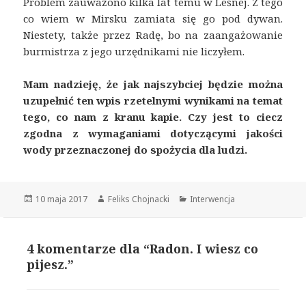
Problem zauważono kilka lat temu w Leśnej. Z tego
co wiem w Mirsku zamiata się go pod dywan.
Niestety, także przez Radę, bo na zaangażowanie
burmistrza z jego urzędnikami nie liczyłem.
Mam nadzieję, że jak najszybciej będzie można
uzupełnić ten wpis rzetelnymi wynikami na temat
tego, co nam z kranu kapie. Czy jest to ciecz
zgodna z wymaganiami dotyczącymi jakości
wody przeznaczonej do spożycia dla ludzi.
Opublikowano
10 maja 2017
Autor
Feliks Chojnacki
Kategorie
Interwencja
4 komentarze dla “Radon. I wiesz co
pijesz.”