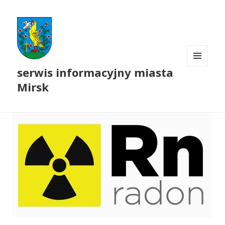
serwis informacyjny miasta
MENU
I
Mirsk
WIDGETY