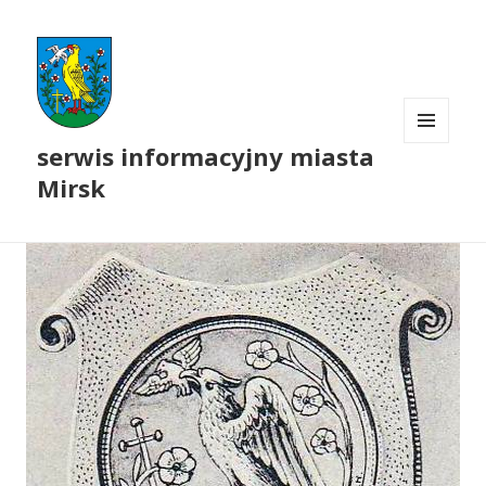
serwis informacyjny miasta
MENU
I
Mirsk
WIDGETY