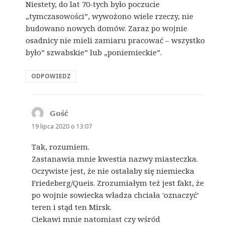
Niestety, do lat 70-tych było poczucie
„tymczasowości”, wywożono wiele rzeczy, nie
budowano nowych domów. Zaraz po wojnie
osadnicy nie mieli zamiaru pracować – wszystko
było” szwabskie” lub „poniemieckie”.
ODPOWIEDZ
Gość
pisze:
19 lipca 2020 o 13:07
Tak, rozumiem.
Zastanawia mnie kwestia nazwy miasteczka.
Oczywiste jest, że nie ostałaby się niemiecka
Friedeberg/Queis. Zrozumiałym też jest fakt, że
po wojnie sowiecka władza chciała 'oznaczyć’
teren i stąd ten Mirsk.
Ciekawi mnie natomiast czy wśród