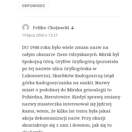
ODPOWIEDZ
Feliks Chojnacki
pisze:
19 lipca 2020 o 13:27
DO 1948 roku było wiele zmian nazw na
całym obszarze Ziem Odzyskanych. Mirsk był
Spokojną Górą, Gryfów Gryfiogórą (pozostała
po tej nazwie ulica Gryfiogórska w
Lubomierzu), Skarbków Radogoszczą (stąd
górka Radogoszczanka na sanki). Nazwy
miast o podobnej do Mirska genealogii to
Pobiedna, Bierutowice. Kiedyś sprawą zmiany
nazwy miasteczka interesował się Jędrzej
Rams, wiem, że kilka lat temu była jakaś
akcja dekomunizacji nazw. Przy okazji
skontaktuje się z nim i dowiem, jak się to