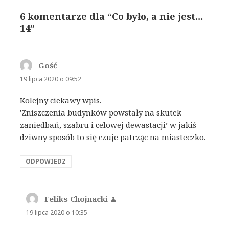
6 komentarze dla “Co było, a nie jest…
14”
Gość
pisze:
19 lipca 2020 o 09:52
Kolejny ciekawy wpis.
'Zniszczenia budynków powstały na skutek
zaniedbań, szabru i celowej dewastacji’ w jakiś
dziwny sposób to się czuje patrząc na miasteczko.
ODPOWIEDZ
Feliks Chojnacki
pisze:
19 lipca 2020 o 10:35