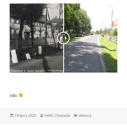
cdn
Opublikowano
18 lipca 2020
Autor
Feliks Chojnacki
Kategorie
Historia