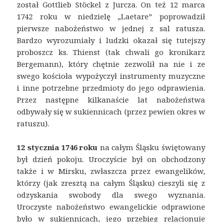
został Gottlieb Stöckel z Jurcza. On też 12 marca
1742 roku w niedzielę „Laetare” poprowadził
pierwsze nabożeństwo w jednej z sal ratusza.
Bardzo wyrozumiały i ludzki okazał się tutejszy
proboszcz ks. Thienst (tak chwali go kronikarz
Bergemann), który chętnie zezwolił na nie i ze
swego kościoła wypożyczył instrumenty muzyczne
i inne potrzebne przedmioty do jego odprawienia.
Przez następne kilkanaście lat nabożeństwa
odbywały się w sukiennicach (przez pewien okres w
ratuszu).
12 stycznia 1746 roku
na całym Śląsku świętowany
był dzień pokoju. Uroczyście był on obchodzony
także i w Mirsku, zwłaszcza przez ewangelików,
którzy (jak zresztą na całym Śląsku) cieszyli się z
odzyskania swobody dla swego wyznania.
Uroczyste nabożeństwo ewangelickie odprawione
było w sukiennicach, jego przebieg relacjonuje