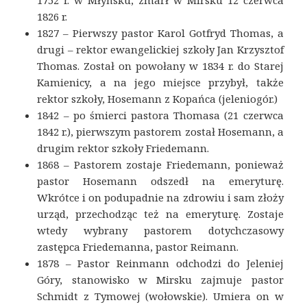
1826 r.
1827 – Pierwszy pastor Karol Gotfryd Thomas, a
drugi – rektor ewangelickiej szkoły Jan Krzysztof
Thomas. Został on powołany w 1834 r. do Starej
Kamienicy, a na jego miejsce przybył, także
rektor szkoły, Hosemann z Kopańca (jeleniogór.)
1842 – po śmierci pastora Thomasa (21 czerwca
1842 r.), pierwszym pastorem został Hosemann, a
drugim rektor szkoły Friedemann.
1868 – Pastorem zostaje Friedemann, ponieważ
pastor Hosemann odszedł na emeryturę.
Wkrótce i on podupadnie na zdrowiu i sam złoży
urząd, przechodząc też na emeryturę. Zostaje
wtedy wybrany pastorem dotychczasowy
zastępca Friedemanna, pastor Reimann.
1878 – Pastor Reinmann odchodzi do Jeleniej
Góry, stanowisko w Mirsku zajmuje pastor
Schmidt z Tymowej (wołowskie). Umiera on w