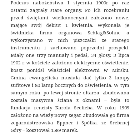
Podczas nabożeństwa 1 stycznia 1900r. po raz
ostatni zagrały stare organy. Po ich rozebraniu
przed świętami wielkanocnymi założono nowe,
mające swój debiut 1 kwietnia. Wykonała je
świdnicka firma organowa Schlag&Sohne a
wykorzystano w nich piszczałki ze starego
instrumentu i zachowano poprzedni prospekt.
Miały one trzy manuały i pedał, 34 głosy. 3 lipca
1902 r. w kościele założono elektryczne oświetlenie,
koszt poniósł właściciel elektrowni w Mirsku.
Gmina ewangelicka musiała dać tylko 3 lampy
sufitowe i 80 lamp bocznych do oświetlenia. W tym
samym roku, po lewej stronie ołtarza, zbudowana
została masywna ściana z oknami – była to
fundacja rencisty Karola Seelieba. W roku 1909
założono na wieży nowy zegar. Zbudowała go firma
zegarmistrzowska Eppner i Spółka. ze Srebrnej
Góry – kosztował 1589 marek.