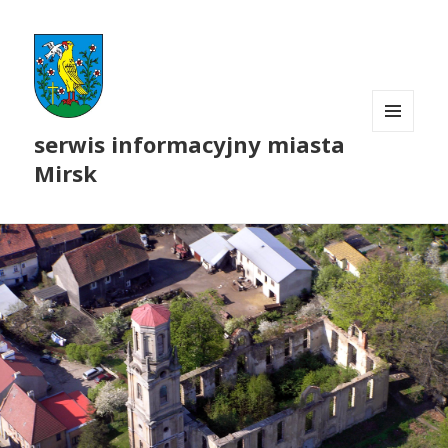
serwis informacyjny miasta
MENU
I
Mirsk
WIDGETY