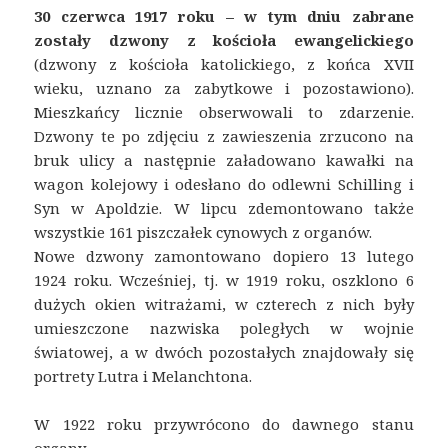
30 czerwca 1917 roku – w tym dniu zabrane
zostały dzwony z kościoła ewangelickiego
(dzwony z kościoła katolickiego, z końca XVII
wieku, uznano za zabytkowe i pozostawiono).
Mieszkańcy licznie obserwowali to zdarzenie.
Dzwony te po zdjęciu z zawieszenia zrzucono na
bruk ulicy a następnie załadowano kawałki na
wagon kolejowy i odesłano do odlewni Schilling i
Syn w Apoldzie. W lipcu zdemontowano także
wszystkie 161 piszczałek cynowych z organów.
Nowe dzwony zamontowano dopiero 13 lutego
1924 roku. Wcześniej, tj. w 1919 roku, oszklono 6
dużych okien witrażami, w czterech z nich były
umieszczone nazwiska poległych w wojnie
światowej, a w dwóch pozostałych znajdowały się
portrety Lutra i Melanchtona.
W 1922 roku przywrócono do dawnego stanu
organy.