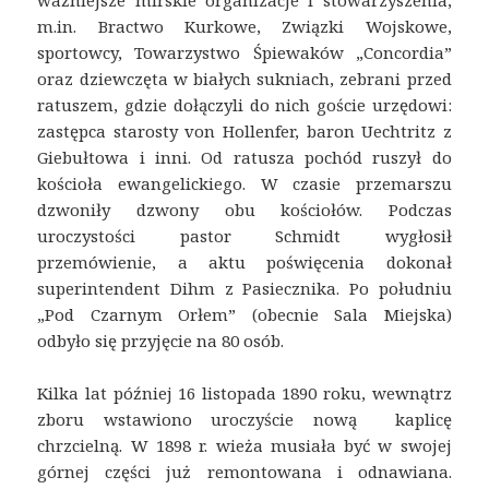
m.in. Bractwo Kurkowe, Związki Wojskowe,
sportowcy, Towarzystwo Śpiewaków „Concordia”
oraz dziewczęta w białych sukniach, zebrani przed
ratuszem, gdzie dołączyli do nich goście urzędowi:
zastępca starosty von Hollenfer, baron Uechtritz z
Giebułtowa i inni. Od ratusza pochód ruszył do
kościoła ewangelickiego. W czasie przemarszu
dzwoniły dzwony obu kościołów. Podczas
uroczystości pastor Schmidt wygłosił
przemówienie, a aktu poświęcenia dokonał
superintendent Dihm z Pasiecznika. Po południu
„Pod Czarnym Orłem” (obecnie Sala Miejska)
odbyło się przyjęcie na 80 osób.
Kilka lat później 16 listopada 1890 roku, wewnątrz
zboru wstawiono uroczyście nową kaplicę
chrzcielną. W 1898 r. wieża musiała być w swojej
górnej części już remontowana i odnawiana.