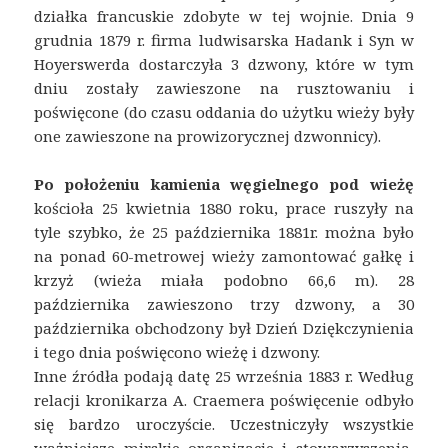
działka francuskie zdobyte w tej wojnie. Dnia 9
grudnia 1879 r. firma ludwisarska Hadank i Syn w
Hoyerswerda dostarczyła 3 dzwony, które w tym
dniu zostały zawieszone na rusztowaniu i
poświęcone (do czasu oddania do użytku wieży były
one zawieszone na prowizorycznej dzwonnicy).
Po położeniu kamienia węgielnego pod wieżę
kościoła 25 kwietnia 1880 roku, prace ruszyły na
tyle szybko, że 25 października 1881r. można było
na ponad 60-metrowej wieży zamontować gałkę i
krzyż (wieża miała podobno 66,6 m). 28
października zawieszono trzy dzwony, a 30
października obchodzony był Dzień Dziękczynienia
i tego dnia poświęcono wieżę i dzwony.
Inne źródła podają datę 25 września 1883 r. Według
relacji kronikarza A. Craemera poświęcenie odbyło
się bardzo uroczyście. Uczestniczyły wszystkie
ważniejsze mirskie organizacje i stowarzyszenia,