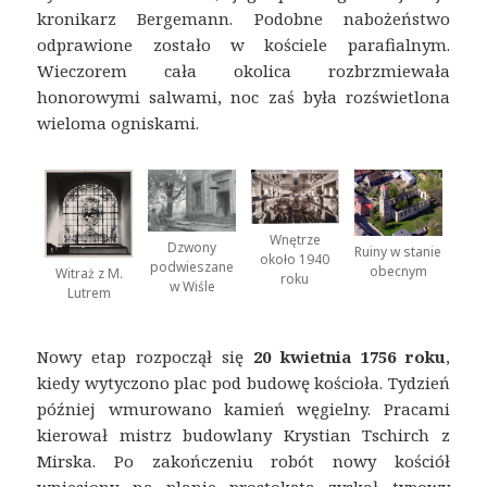
kronikarz Bergemann. Podobne nabożeństwo
odprawione zostało w kościele parafialnym.
Wieczorem cała okolica rozbrzmiewała
honorowymi salwami, noc zaś była rozświetlona
wieloma ogniskami.
Wnętrze
Dzwony
Ruiny w stanie
około 1940
podwieszane
obecnym
Witraż z M.
roku
w Wiśle
Lutrem
Nowy etap rozpoczął się
20 kwietnia 1756 roku
,
kiedy wytyczono plac pod budowę kościoła. Tydzień
później wmurowano kamień węgielny. Pracami
kierował mistrz budowlany Krystian Tschirch z
Mirska. Po zakończeniu robót nowy kościół
wniesiony na planie prostokąta zyskał typowy