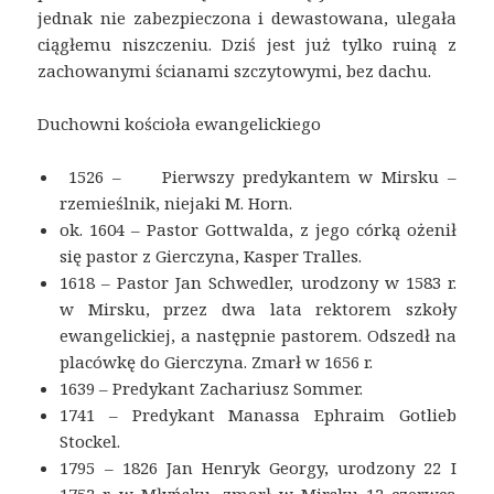
jednak nie zabezpieczona i dewastowana, ulegała
ciągłemu niszczeniu. Dziś jest już tylko ruiną z
zachowanymi ścianami szczytowymi, bez dachu.
Duchowni kościoła ewangelickiego
1526 – Pierwszy predykantem w Mirsku –
rzemieślnik, niejaki M. Horn.
ok. 1604 – Pastor Gottwalda, z jego córką ożenił
się pastor z Gierczyna, Kasper Tralles.
1618 – Pastor Jan Schwedler, urodzony w 1583 r.
w Mirsku, przez dwa lata rektorem szkoły
ewangelickiej, a następnie pastorem. Odszedł na
placówkę do Gierczyna. Zmarł w 1656 r.
1639 – Predykant Zachariusz Sommer.
1741 – Predykant Manassa Ephraim Gotlieb
Stockel.
1795 – 1826 Jan Henryk Georgy, urodzony 22 I
1752 r. w Młyńsku, zmarł w Mirsku 12 czerwca