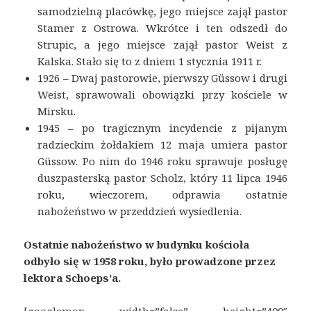
samodzielną placówkę, jego miejsce zajął pastor
Stamer z Ostrowa. Wkrótce i ten odszedł do
Strupic, a jego miejsce zajął pastor Weist z
Kalska. Stało się to z dniem 1 stycznia 1911 r.
1926 – Dwaj pastorowie, pierwszy Güssow i drugi
Weist, sprawowali obowiązki przy kościele w
Mirsku.
1945 – po tragicznym incydencie z pijanym
radzieckim żołdakiem 12 maja umiera pastor
Güssow. Po nim do 1946 roku sprawuje posługę
duszpasterską pastor Scholz, który 11 lipca 1946
roku, wieczorem, odprawia ostatnie
nabożeństwo w przeddzień wysiedlenia.
Ostatnie nabożeństwo w budynku kościoła
odbyło się w 1958 roku, było prowadzone przez
lektora Schoeps’a.
[googlemap width=”false” height=”400″