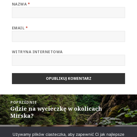
NAZWA
*
EMAIL
*
WITRYNA INTERNETOWA
Nawigacja
POPRZEDNIE
wpisu
Gdzie na wycieczkę w okolicach
Poprzedni
Mirska?
wpis:
DALEJ
Używamy plików ciasteczka, aby zapewnić Ci jak najlepsze