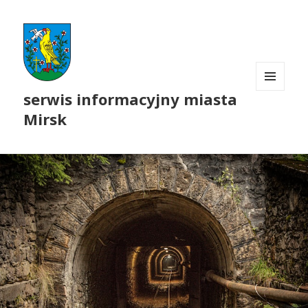
serwis informacyjny miasta
MENU
I
Mirsk
WIDGETY