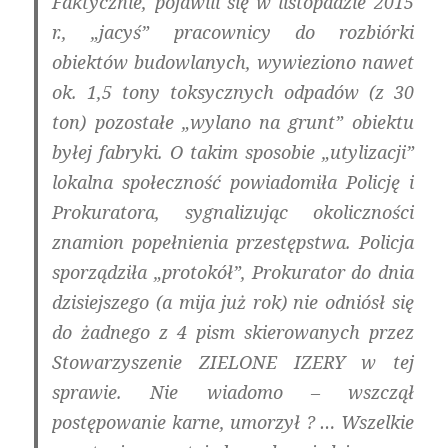
Faktycznie, pojawili się w listopadzie 2015
r., „jacyś” pracownicy do rozbiórki
obiektów budowlanych, wywieziono nawet
ok. 1,5 tony toksycznych odpadów (z 30
ton) pozostałe „
wylano na grunt”
obiektu
byłej fabryki. O takim sposobie „utylizacji”
lokalna społeczność powiadomiła Policję i
Prokuratora, sygnalizując okoliczności
znamion popełnienia przestępstwa. Policja
sporządziła „protokół”, Prokurator do dnia
dzisiejszego (a mija już rok) nie odniósł się
do żadnego z 4 pism skierowanych przez
Stowarzyszenie ZIELONE IZERY w tej
sprawie. Nie wiadomo – wszczął
postępowanie karne, umorzył ? … Wszelkie