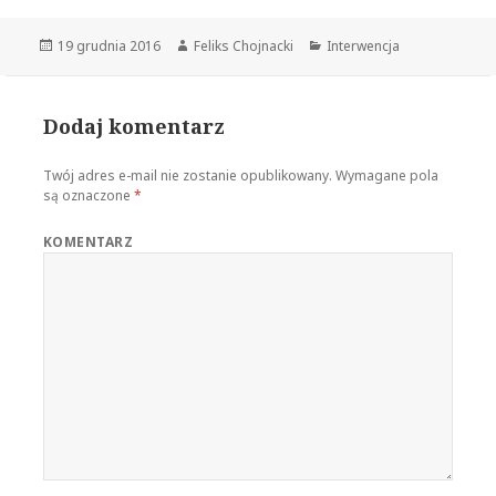
Opublikowano
19 grudnia 2016
Autor
Feliks Chojnacki
Kategorie
Interwencja
Dodaj komentarz
Twój adres e-mail nie zostanie opublikowany.
Wymagane pola
są oznaczone
*
KOMENTARZ