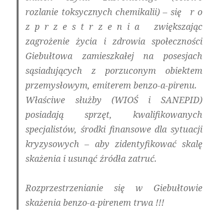
rozlanie toksycznych chemikalii) – się r o
z p r z e s t r z e n i a zwiększając
zagrożenie życia i zdrowia społeczności
Giebułtowa zamieszkałej na posesjach
sąsiadujących z porzuconym obiektem
przemysłowym, emiterem benzo-a-pirenu.
Właściwe służby (WIOŚ i SANEPID)
posiadają sprzęt, kwalifikowanych
specjalistów, środki finansowe dla sytuacji
kryzysowych – aby zidentyfikować skalę
skażenia i usunąć źródła zatruć.
Rozprzestrzenianie się w Giebułtowie
skażenia benzo-a-pirenem trwa !!!