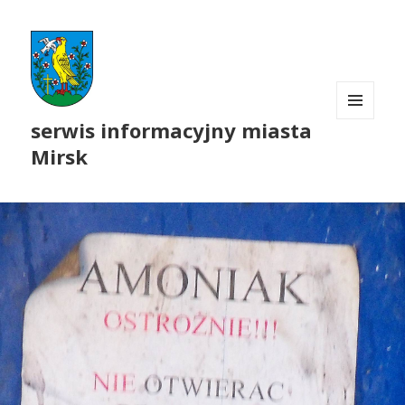
serwis informacyjny miasta
MENU
I
Mirsk
WIDGETY