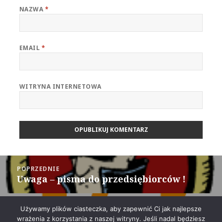
NAZWA
*
EMAIL
*
WITRYNA INTERNETOWA
Nawigacja
POPRZEDNIE
wpisu
Uwaga – pisma do przedsiębiorców !
Poprzedni
wpis:
DALEJ
Używamy plików ciasteczka, aby zapewnić Ci jak najlepsze
To już półmetek – czas podsumowań
Następny
wrażenia z korzystania z naszej witryny. Jeśli nadal będziesz