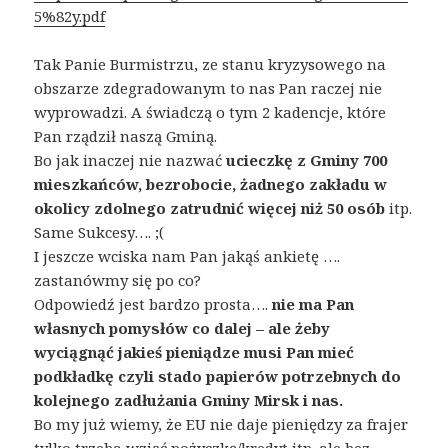
5%82y.pdf
Tak Panie Burmistrzu, ze stanu kryzysowego na
obszarze zdegradowanym to nas Pan raczej nie
wyprowadzi. A świadczą o tym 2 kadencje, które
Pan rządził naszą Gminą.
Bo jak inaczej nie nazwać
ucieczkę z Gminy 700
mieszkańców, bezrobocie, żadnego zakładu w
okolicy zdolnego zatrudnić więcej niż 50 osób
itp.
Same Sukcesy…. ;(
I jeszcze wciska nam Pan jakąś ankietę ….
zastanówmy się po co?
Odpowiedź jest bardzo prosta….
nie ma Pan
własnych pomysłów co dalej – ale żeby
wyciągnąć jakieś pieniądze musi Pan mieć
podkładkę czyli stado papierów potrzebnych do
kolejnego zadłużania Gminy Mirsk i nas.
Bo my już wiemy, że EU nie daje pieniędzy za frajer
tylko trzeba wziąć pożyczkę/kredyt itp. ale bez