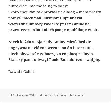
biurokracji nie może się to odbyć.
Skoro chce Pan tak prowadzić dialog – mam prosty
pomysł:
niech pan Burmistrz upubliczni
wszystkie umowy zawarte przez Gminę na
przestrzeni 8 lat i niech pan je opublikuje w BiP.
Niech każda sesja rady Gminy Mirsk będzie
nagrywna na video i wrzucana do internetu –
niech obywatele zobaczą za co płacą radnym.
Starczy panu odwagi Panie Burmistrzu – wątpię.
Dawid i Goliat
Opublikowano
15 kwietnia 2016
Autor
Feliks Chojnacki
Kategorie
Felieton