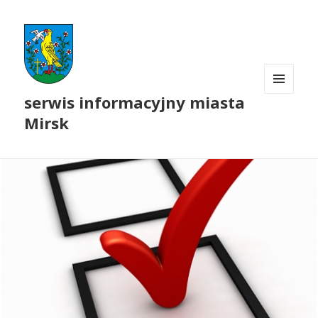
serwis informacyjny miasta
MENU
I
Mirsk
WIDGETY