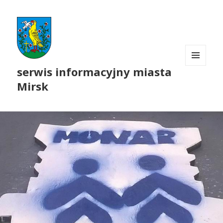
serwis informacyjny miasta
MENU
I
Mirsk
WIDGETY