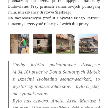
przekazują na rzecz potrzebujących materiały
budowlane. Przy pracach remontowych pomagają
m.in. mieszkańcy Gryfowa Śląskiego.
Na facebookowym profilu Obywatelskiego Patrolu
możemy przeczytać relację z dwóch dni pracy:
Gdyby krótko podsumować dzisiejsze
(4.04.16) prace w
Domu Samotnych Matek
z Dziećmi (Pobiedna Monar-Markot
), to
wystarczy napisać kilka słów – było ciężko,
ale sympatycznie.
Było nas czworo. Aneta, Arek, Mariusz i
Szymon. Wszyscy mieliśmy dziś wolne od