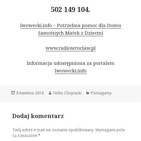
502 149 104
.
lwowecki.info – Potrzebna pomoc dla Domu
Samotnych Matek z Dziecmi
www.radiowroclaw.pl
Informacja udostępniona za portalem
lwowecki.info
Opublikowano
8 kwietnia 2016
Autor
Feliks Chojnacki
Kategorie
Pomagamy
Dodaj komentarz
Twój adres e-mail nie zostanie opublikowany.
Wymagane pola
są oznaczone
*